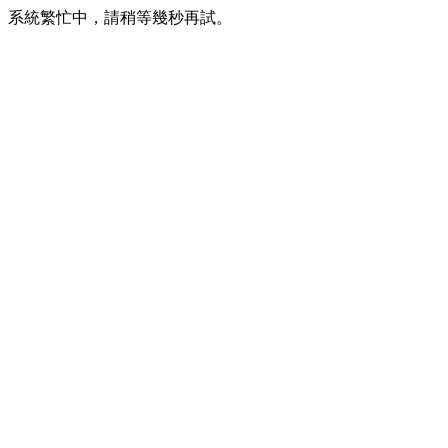
系統繁忙中，請稍等幾秒再試。