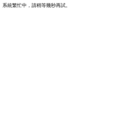
系統繁忙中，請稍等幾秒再試。