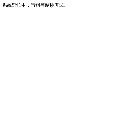
系統繁忙中，請稍等幾秒再試。