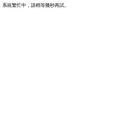
系統繁忙中，請稍等幾秒再試。