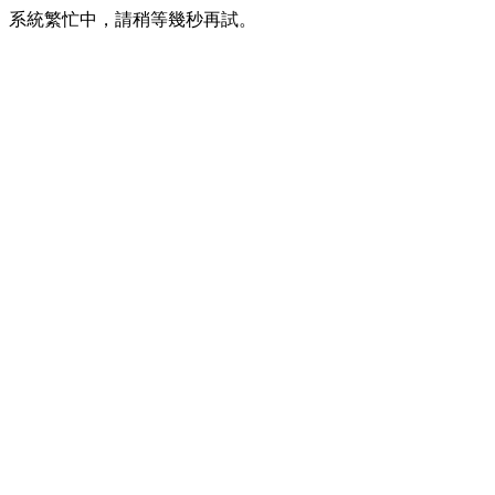
系統繁忙中，請稍等幾秒再試。