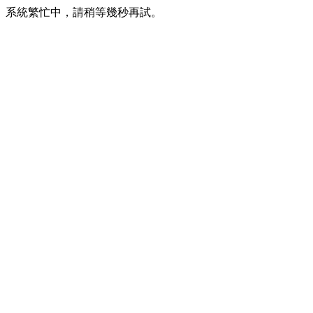
系統繁忙中，請稍等幾秒再試。