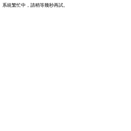
系統繁忙中，請稍等幾秒再試。