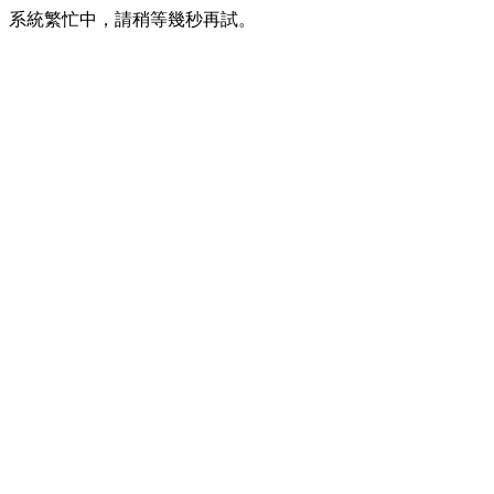
系統繁忙中，請稍等幾秒再試。