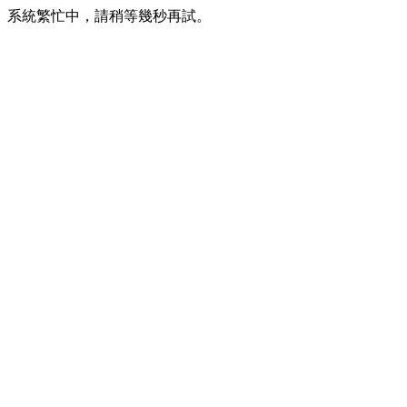
系統繁忙中，請稍等幾秒再試。