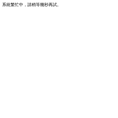
系統繁忙中，請稍等幾秒再試。