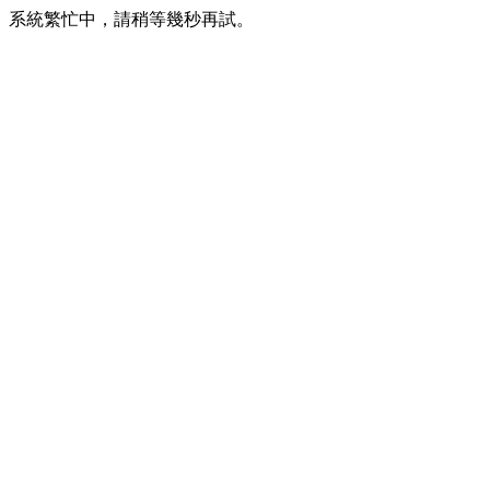
系統繁忙中，請稍等幾秒再試。