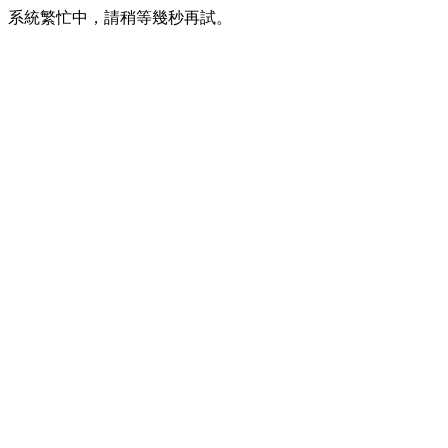
系統繁忙中，請稍等幾秒再試。