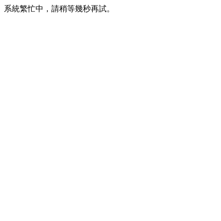
系統繁忙中，請稍等幾秒再試。