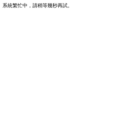
系統繁忙中，請稍等幾秒再試。