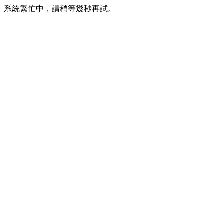
系統繁忙中，請稍等幾秒再試。