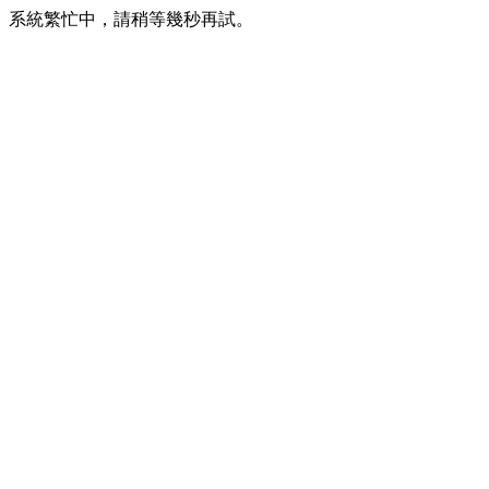
系統繁忙中，請稍等幾秒再試。