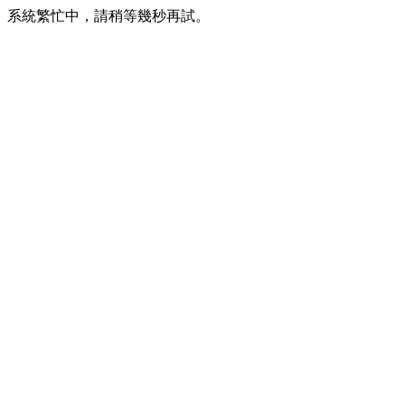
系統繁忙中，請稍等幾秒再試。