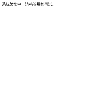
系統繁忙中，請稍等幾秒再試。