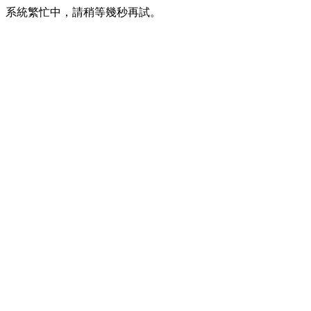
系統繁忙中，請稍等幾秒再試。