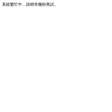
系統繁忙中，請稍等幾秒再試。