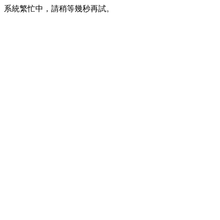
系統繁忙中，請稍等幾秒再試。