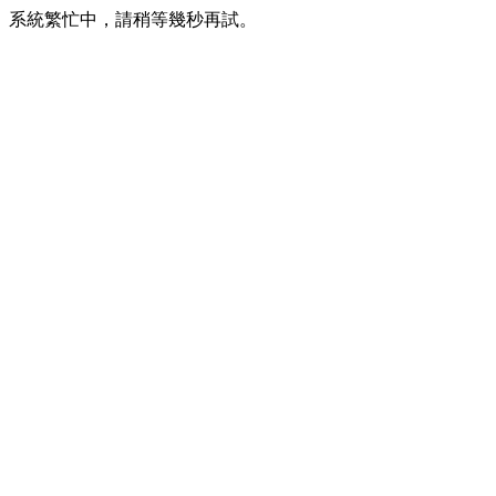
系統繁忙中，請稍等幾秒再試。