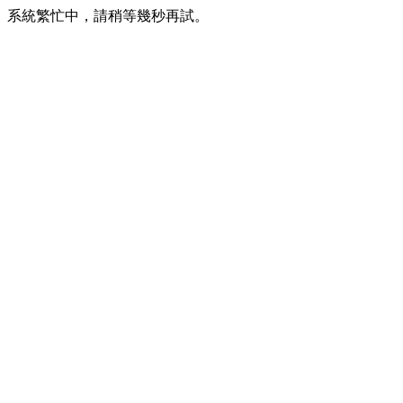
系統繁忙中，請稍等幾秒再試。