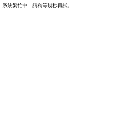
系統繁忙中，請稍等幾秒再試。