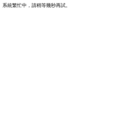
系統繁忙中，請稍等幾秒再試。