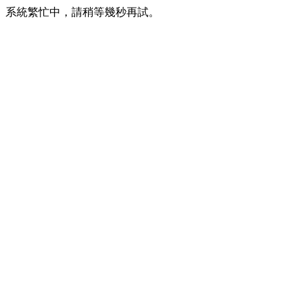
系統繁忙中，請稍等幾秒再試。