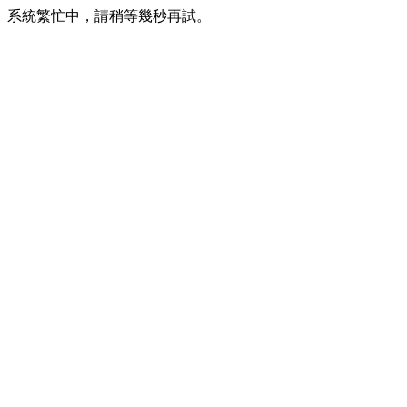
系統繁忙中，請稍等幾秒再試。