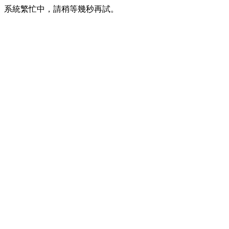
系統繁忙中，請稍等幾秒再試。