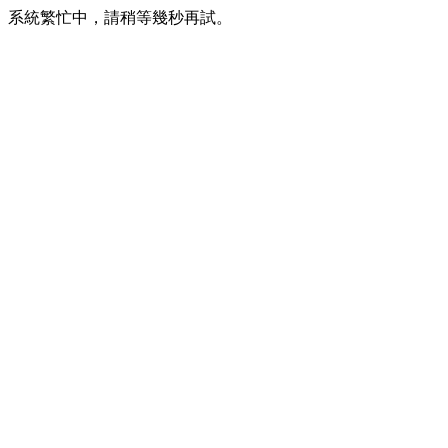
系統繁忙中，請稍等幾秒再試。