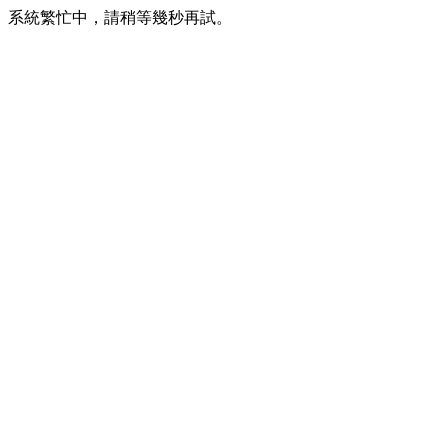
系統繁忙中，請稍等幾秒再試。